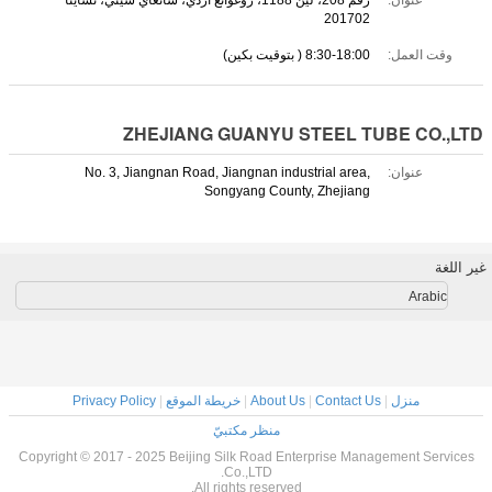
عنوان:
رقم 208، لين 1188، زوغوانغ أردي، شانغاي سيتي، تشاينا
201702
وقت العمل:
8:30-18:00 ( بتوقيت بكين)
ZHEJIANG GUANYU STEEL TUBE CO.,LTD
عنوان:
No. 3, Jiangnan Road, Jiangnan industrial area,
Songyang County, Zhejiang
غير اللغة
Arabic
منزل
|
Contact Us
|
About Us
|
خريطة الموقع
|
Privacy Policy
منظر مكتبيّ
Copyright © 2017 - 2025 Beijing Silk Road Enterprise Management Services
Co.,LTD.
All rights reserved.