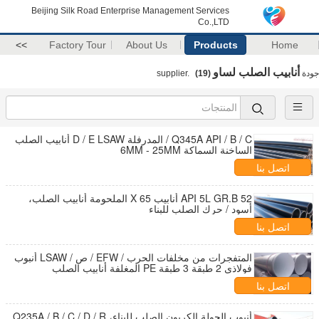
Beijing Silk Road Enterprise Management Services
Co.,LTD
>>
Factory Tour
About Us
Products
Home
أنابيب الصلب لساو
جودة
supplier.
(19)
Q345A API / B / C / المدرفلة D / E LSAW أنابيب الصلب
الساخنة السماكة 6MM - 25MM
اتصل بنا
API 5L GR.B 52 أنابيب X 65 الملحومة أنابيب الصلب،
أسود / حرك الصلب للبناء
اتصل بنا
المتفجرات من مخلفات الحرب / EFW / ص / LSAW أنبوب
فولاذي 2 طبقة 3 طبقة PE المغلفة أنابيب الصلب
اتصل بنا
أنبوب الجولة الكربون الصلب للبناء، Q235A / B / C / D / R