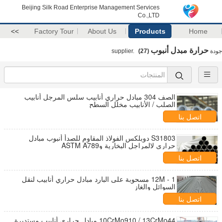
Beijing Silk Road Enterprise Management Services
Co.,LTD
>>
Factory Tour
About Us
Products
Home
حرارة مبدل أنبوب
جودة
supplier.
(27)
الصف 304 مبادل حراري أنابيب سلس المرجل أنابيب
الصلب / الأنابيب مخلل السطح
اتصل بنا
S31803 دوبلكس الفولاذ المقاوم للصدأ أنبوب مبادل
حراري لالمراجل البخارية وASTM A789
اتصل بنا
1 - 12M مسحوبة على البارد مبادل حراري أنابيب لنقل
السوائل والغاز
اتصل بنا
10CrMo910 / 13CrMo44 مبادل حراري أنابيب مستديرة