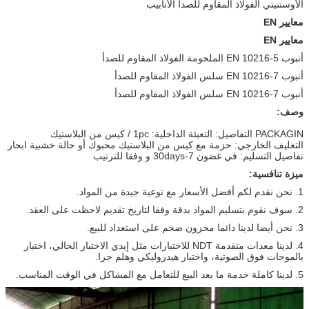
الأوستنيتي الفولاذ المقاوم للصدأ الأنابيب
معايير EN
معايير EN
أنبوب EN 10216-5 الملحومة الفولاذ المقاوم للصدأ
أنبوب EN 10216-7 سلس الفولاذ المقاوم للصدأ
أنبوب EN 10216-7 سلس الفولاذ المقاوم للصدأ
وصف:
PACKAGIN التفاصيل: التعبئة الداخلية: 1pc / كيس من البلاستيك
التغليف الخارجي: حزمة مع كيس من البلاستيك محبوك أو حالة خشبية ابحار
تفاصيل التسليم: في غضون 7-30days و وفقا للترتيب
ميزة تنافسية:
1. نحن نقدم لكم أفضل الأسعار مع نوعية جيدة من المواد.
2. سوف نقوم بتسليم المواد بدقة وفقا لتاريخ تقديم لاحظت على العقد.
3. نحن أيضا لدينا دائما مخزون ضخم على استعداد للبيع.
4. لدينا معدات متقدمة NDT للاختبارات مثل إيدي الاختبار الحالي، اختبار
بالموجات فوق الصوتية، واختبار هيدروليكي وهلم جرا.
5. لدينا كاملة خدمة ما بعد البيع للتعامل مع المشاكل في الوقت المناسب.