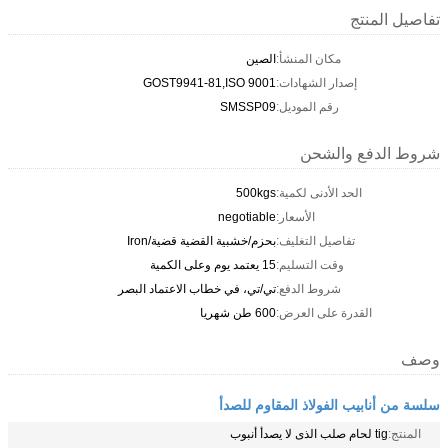
تفاصيل المنتج
مكان المنشأ:
الصين
إصدار الشهادات:
GOST9941-81,ISO 9001
رقم الموديل:
SMSSP09
شروط الدفع والشحن
الحد الأدنى لكمية:
500kgs
الأسعار:
negotiable
تفاصيل التغليف:
بحزم/خشبية القضية قضية/Iron
وقت التسليم:
15 يعتمد يوم وعلى الكمية
شروط الدفع:
تي/تي، في خطاب الاعتماد البصر
القدرة على العرض:
600 طن شهريا
وصف
سلسة من أنابيب الفولاذ المقاوم للصدأ
المنتج:
tig لحام صلب الذى لا يصدأ أنبوب