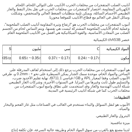
أنابيب الصلب المتفجرات من مخلفات الحرب الأنابيب على التوالي اللحام، اللحام
الكهربائي المقاومة، اختصار لالمتفجرات من مخلفات الحرب في نقل بخار النفط والغاز
الطبيعي الأجسام السائلة، ويمكن تلبية متطلبات الضغط العالي والمنخفض، وشكلت
وسائل النقل في العالم مع قطاع الأنابيب للموقعا محوريا.
أنبوب المتفجرات من مخلفات الحرب هو "ارتفاع وتيرة المقاومة أنابيب الصلب الملحومة"،
وعملية لحام الأنابيب الملحومة المشتركة ليست هي نفسها، ويتم التماس لحام من الجسم
الصلب من المعادن الأساسية، والقوة الميكانيكية هي أفضل من الأنابيب الملحومة العام.
عنصر chA53B الكيميائية
المواد الكيميائية
C
سي
مليون
S
مكون
0.17٪ ~ 0.24٪
0.17٪ ~ 0.37٪
0.35٪ ~ 0.65٪
≤0.035٪
هو أنبوب المتفجرات من مخلفات الحرب يرجع ذلك إلى استخدام لفائف المدرفلة على
الساخن والمواد الخام، موحدة سمك الجدار يمكن السيطرة على نحو + - 0.2mm و، طرفي
الأنبوب الصلب وفقا لمعيار APL و GB / قياسي t9711.1، نهاية تقليم الأخدود ضرب،
والتسليم طول ثابت وغيرها من المزايا. في السنوات الأخيرة، وشركات الغاز الطبيعي
شبكة أنابيب الهندسة والغاز وقد استخدمت على نطاق واسع أنبوب المتفجرات من
مخلفات الحرب كما في شبكة أنابيب الرئيسية في المدينة.
التطبيقات:
الأنبوب هو لنقل السوائل والبناء تستخدم في الغالب في الصناعات مثل غاز الفحم والبخار
والمياه،
البترول والغاز الطبيعي.
ميزة تنافسية:
لدينا مصنع يقع بالقرب من سوق المواد الخام وطريقة عالية السرعة، فإن تكلفة إنتاج