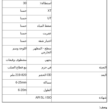
استطالة٪
30
XT
حسنا
UT
حسنا
ضغط المياه
حسنا
عفريت
حسنا
اختبار شقة
حسنا
سطح - المظهر
اللوحة وسم
الخارجي
ينتهي
مشطوف وقبعات
التعبئة
في حزم
مع قطاع الصلب
البعد
OD الحجم
219-820 ملم
سماكة
6-25mm
الطول
6-20m
شهادة
API 5L / ISO
وصف: