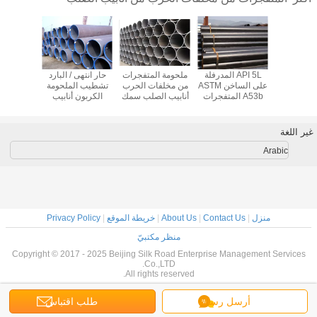
ملحومة GB /
API 5L المدرفلة
ملحومة المتفجرات
حار انتهى / البارد
عالية الت
T9711.1 
على الساخن ASTM
من مخلفات الحرب
تشطيب الملحومة
المتفج
جرات من
A53b المتفجرات
أنابيب الصلب سمك
الكربون أنابيب
مخلفات
ت الحرب
من مخلفات الحرب
1.5MM - 40MM
الصلب Q245B
أنابيب الصلب Q235
أنابيب الصلب لحام
للنقل نفط / بترول /
Q345B 16Mn
 A106B
ن أنابيب
الصناعية / علم
المياه
للسوائل
A53B 
غير اللغة
صلب X 42 X 46 X
الفضاء
الأن
56
Arabic
منزل
|
Contact Us
|
About Us
|
خريطة الموقع
|
Privacy Policy
منظر مكتبيّ
Copyright © 2017 - 2025 Beijing Silk Road Enterprise Management Services
Co.,LTD.
All rights reserved.
أرسل رسالة
طلب اقتباس