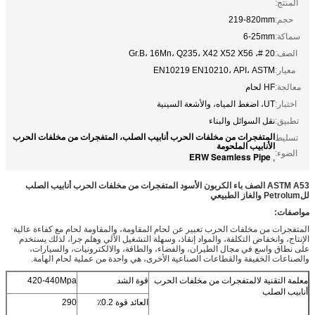
المنتج:
حجم:
219-820mm
سماكة:
6-25mm
الصف:
20 #، Gr.B، 16Mn، Q235، X42 X52 X56
معيار:
EN10219 EN10210، API، ASTM
معالجة:
HF لحام
اختبار:
UT، اضغط المياه، والأشعة السينية
تطبيق:
نقل السوائل والبناء
المتفجرات من مخلفات الحرب أنابيب الصلب، المتفجرات من مخلفات الحرب
تسليط
الأنابيب الملحومة
الضوء:
ERW Seamless Pipe
,
ASTM A53 الصف باء الكربون الأسود المتفجرات من مخلفات الحرب أنابيب الصلب
للPetrolum والغاز الطبيعي
مواصفات:
المتفجرات من مخلفات الحرب تعبير عن لحام المقاومة، والمقاومة لحام مع كفاءة عالية
الإنتاج، وانخفاض التكلفة، والمواد إنقاذ، وسهلة التشغيل الآلي وهلم جرا، لذلك يستخدم
على نطاق واسع في مجال الطيران، والفضاء، والطاقة، والالكترونيات، والسيارات،
والصناعات الخفيفة والقطاعات الصناعية الأخرى، هي واحدة من عملية لحام الهامة.
معلمة التقنية لالمتفجرات من مخلفات الحرب
قوة الشد
420-440Mpa
أنابيب الصلب
العائد قوة 0.2٪
290