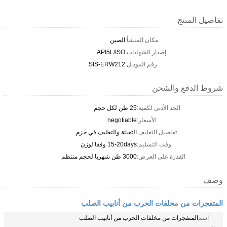
تفاصيل المنتج
مكان المنشأ:
الصين
إصدار الشهادات:
API5L/ISO
رقم الموديل:
SIS-ERW212
شروط الدفع والشحن
الحد الأدنى لكمية:
25 طن لكل حجم
الأسعار:
negotiable
تفاصيل التغليف:
التعبئة والتغليف في حزم
وقت التسليم:
15-20days وفقا لوزن
القدرة على العرض:
3000 طن شهريا لحجم منتظم
وصف
المتفجرات من مخلفات الحرب من أنابيب الصلب
اسم
المتفجرات من مخلفات الحرب من أنابيب الصلب