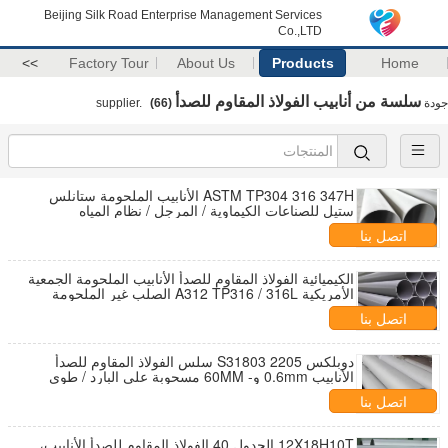
Beijing Silk Road Enterprise Management Services
Co.,LTD
>>
Factory Tour
About Us
Products
Home
سلسة من أنابيب الفولاذ المقاوم للصدأ
جودة
supplier.
(66)
ASTM TP304 316 347H الأنابيب الملحومة ستانلس
ستيل للصناعات الكيماوية / المرجل / نظام المياه
اتصل بنا
الكيميائية الفولاذ المقاوم للصدأ الأنابيب الملحومة الجمعية
الأمريكية A312 TP316 / 316L الصلب غير الملحومة
الأنابيب
اتصل بنا
دوبلكس 2205 S31803 سلس الفولاذ المقاوم للصدأ
الأنابيب 0.6mm و- 60MM مسحوبة على البارد / طوى
اتصل بنا
12X18H10T الجدول 40 الفولاذ المقاوم للصدأ الأنابيب،